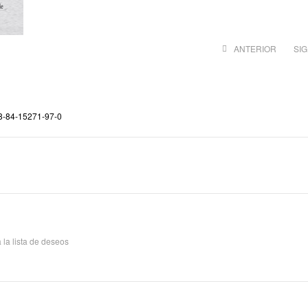
ANTERIOR
SI
13,30
€
14,00
17,58
€
8-84-15271-97-0
18,50
 la lista de deseos