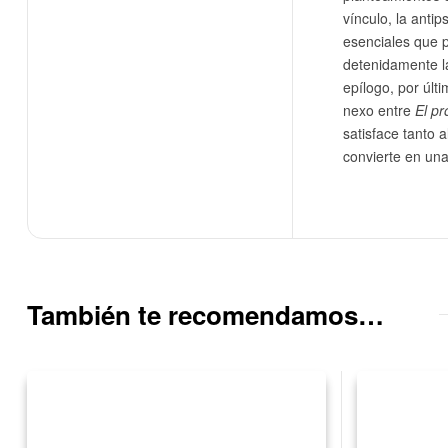
vínculo, la anti
esenciales que p
detenidamente l
epílogo, por últ
nexo entre
El p
satisface tanto a
convierte en una
También te recomendamos…