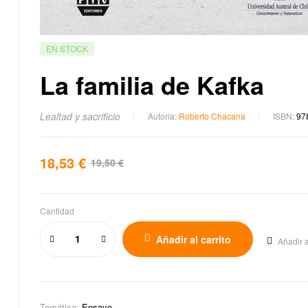
EN STOCK
La familia de Kafka
Lealtad y sacrificio
Autoría:
Roberto Chacana
ISBN:
97
18,53
€
19,50
€
Cantidad
Añadir al carrito
Añadir a
Temática:
Ensayo