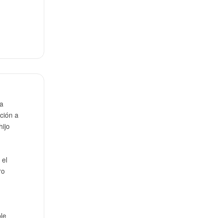
ca
ción a
hijo
 el
ro
ble