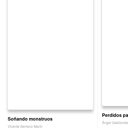
Perdidos par
Soñando monstruos
Ángel Gabilond
Vicente Serrano Marín