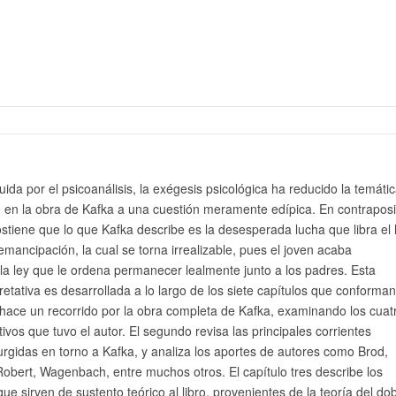
uida por el psicoanálisis, la exégesis psicológica ha reducido la temáti
e en la obra de Kafka a una cuestión meramente edípica. En contraposi
sostiene que lo que Kafka describe es la desesperada lucha que libra el 
emancipación, la cual se torna irrealizable, pues el joven acaba
a ley que le ordena permanecer lealmente junto a los padres. Esta
retativa es desarrollada a lo largo de los siete capítulos que conforman
o hace un recorrido por la obra completa de Kafka, examinando los cuat
ivos que tuvo el autor. El segundo revisa las principales corrientes
surgidas en torno a Kafka, y analiza los aportes de autores como Brod,
 Robert, Wagenbach, entre muchos otros. El capítulo tres describe los
ue sirven de sustento teórico al libro, provenientes de la teoría del do