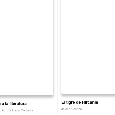
El tigre de Hircania
a la literatura
Javier Alcoriza
o
,
Aurora Freijo Corbeira