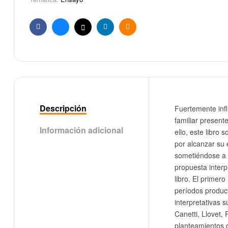
Facebook
Bluesky
X
Linkedin
Email
Descripción
Fuertemente infl
familiar present
Información adicional
ello, este libro 
por alcanzar su 
sometiéndose a l
propuesta interp
libro. El primer
períodos product
interpretativas 
Canetti, Llovet,
planteamientos q