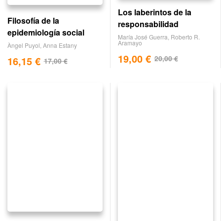
Los laberintos de la
Filosofía de la
responsabilidad
epidemiología social
María José Guerra
,
Roberto R.
Aramayo
Àngel Puyol
,
Anna Estany
19,00
€
20,00
€
16,15
€
17,00
€