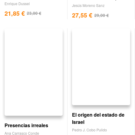
Enrique Dussel
Jesús Moreno Sanz
21,85
€
23,00
€
27,55
€
29,00
€
El origen del estado de
Israel
Presencias irreales
Pedro J. Cobo Pulido
Ana Carrasco Conde