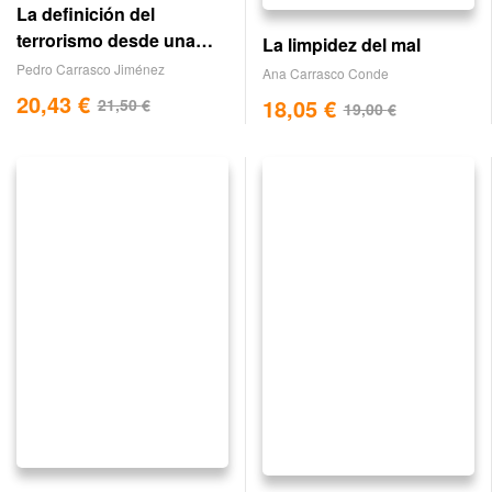
La definición del
terrorismo desde una
La limpidez del mal
perspectiva sistémica
Pedro Carrasco Jiménez
Ana Carrasco Conde
20,43
€
18,05
€
21,50
€
19,00
€