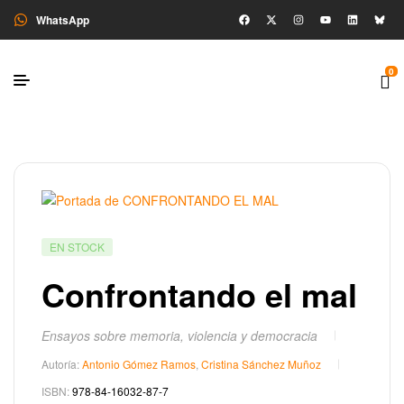
WhatsApp
0
EN STOCK
Confrontando el mal
Ensayos sobre memoria, violencia y democracia
Autoría:
Antonio Gómez Ramos
,
Cristina Sánchez Muñoz
ISBN:
978-84-16032-87-7