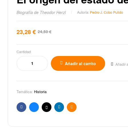
Biografía de Theodor Herzl
Autoría:
Pedro J. Cobo Pulido
23,28
€
24,50
€
Cantidad
Añadir al carrito
Añadir a
Temática:
Historia
Facebook
Bluesky
X
Linkedin
Email