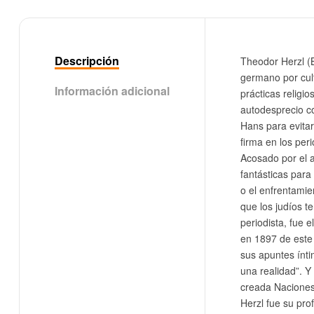
Descripción
Theodor Herzl (B
germano por cult
Información adicional
prácticas religi
autodesprecio co
Hans para evitar
firma en los pe
Acosado por el a
fantásticas para
o el enfrentami
que los judíos t
periodista, fue 
en 1897 de este 
sus apuntes ínti
una realidad”. Y 
creada Naciones
Herzl fue su prof