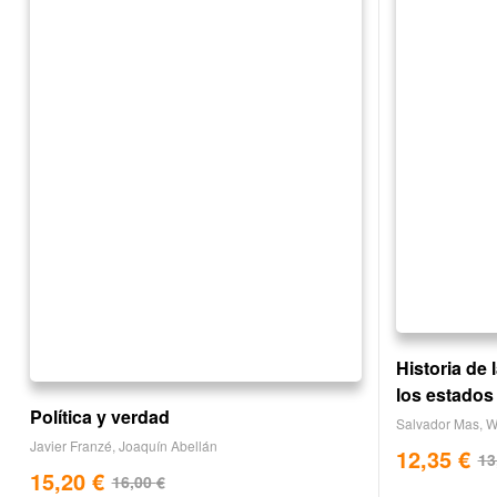
Historia de
los estados 
Política y verdad
Salvador Mas
,
W
Javier Franzé
,
Joaquín Abellán
12,35
€
13
15,20
€
16,00
€