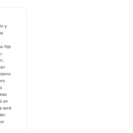
ón y
as
u hijo
u
n.
tan
icismo
ero
so
reso
ió en
s será
ién
dor