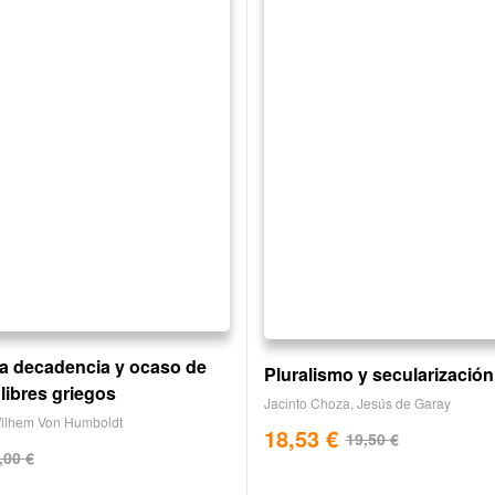
 la decadencia y ocaso de
Pluralismo y secularización
libres griegos
Jacinto Choza
,
Jesús de Garay
ilhem Von Humboldt
18,53
€
19,50
€
,00
€