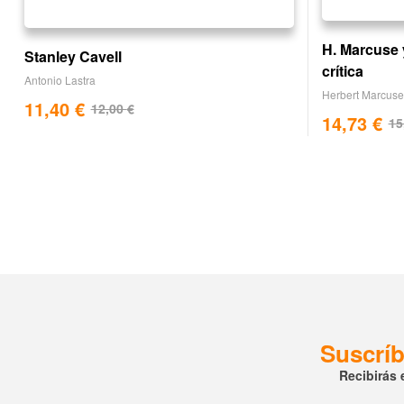
H. Marcuse y
Stanley Cavell
crítica
Antonio Lastra
Herbert Marcuse
11,40
€
12,00
€
14,73
€
15
Suscríb
Recibirás 