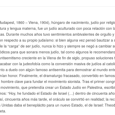
udapest, 1860 – Viena, 1904), húngaro de nacimiento, judío por religi
ura y lengua materna, fue un judío aculturado con poca relación con l
osas. Durante muchos años tuvo sentimientos ambivalentes de orgullo y
n respecto a su propio judaísmo: si bien alguna vez pensó bautizar a s
le la “carga” de ser judío, nunca lo hizo y siempre se negó a cambiar s
riódicos para que sonara menos judío, tal como algunos le recomendaro
ntisemitismo creciente en la Viena de fin de siglo, propuso soluciones 
 acabar con la judeofobía como la conversión masiva de judíos al catol
ento a duelo con algún famoso antisemita para demostrar al mundo ent
enían honor. Finalmente, el dramaturgo fracasado, convertido en famo
el hombre clave para fundar el movimiento sionista. Tras el primer cong
movimiento, que pretendía crear un Estado Judío en Palestina, escrib
mos: “Hoy, he fundado el Estado de Israel (…) dentro de cincuenta año
sí, cincuenta años más tarde, el oráculo se convirtió en realidad; la rec
 Unidas daba el beneplácito para un nuevo Estado, el de Israel: Theo
eta.