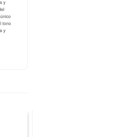
s y
del
 único
l tono
a y