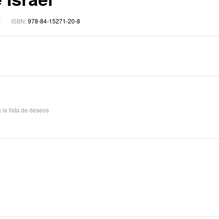
13,78
€
14,50
17,10
€
18,00
ISBN:
978-84-15271-20-8
 la lista de deseos