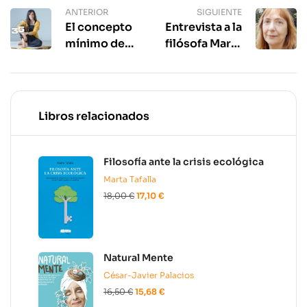
ANTERIOR
SIGUIENTE
El concepto
Entrevista a la
mínimo de
filósofa Marta
muerte,
Tafalla
acuñado por
Susana
Monsó, ha
Libros relacionados
suscitado un
debate
filosófico a
Filosofía ante la crisis ecológica
nivel
Marta Tafalla
internacional.
18,00
€
17,10
€
Natural Mente
César-Javier Palacios
16,50
€
15,68
€