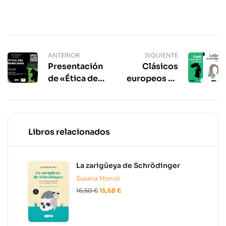
ANTERIOR
SIGUIENTE
Presentación
Clásicos
de «Ética del
europeos en
rewilding» en
el Instituto
Granada
Goethe de
Madrid
Libros relacionados
La zarigüeya de Schrödinger
Susana Monsó
16,50
€
15,68
€