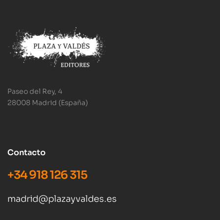
Paseo del Rey, 4
28008 Madrid (España)
Contacto
+34 918 126 315
madrid@plazayvaldes.es