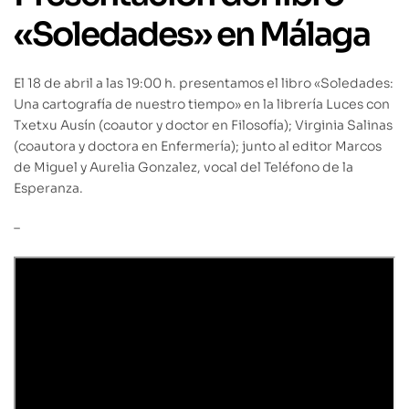
«Soledades» en Málaga
El 18 de abril a las 19:00 h. presentamos el libro «Soledades:
Una cartografía de nuestro tiempo» en la librería Luces con
Txetxu Ausín (coautor y doctor en Filosofía); V
irginia Salinas
(coautora y doctora en Enfermería); junto a
l editor Marcos
de Miguel y Aurelia Gonzalez, vocal del Teléfono de la
Esperanza.
–