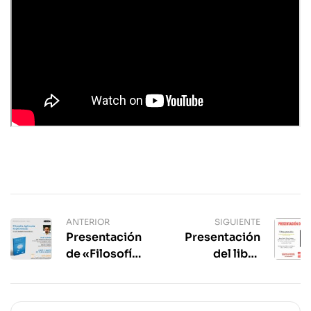
ANTERIOR
SIGUIENTE
Presentación
Presentación
de «Filosofía
del libro
Aplicada
«Ultrasaturados.
Experiencial»
El malestar en la
cultura de las