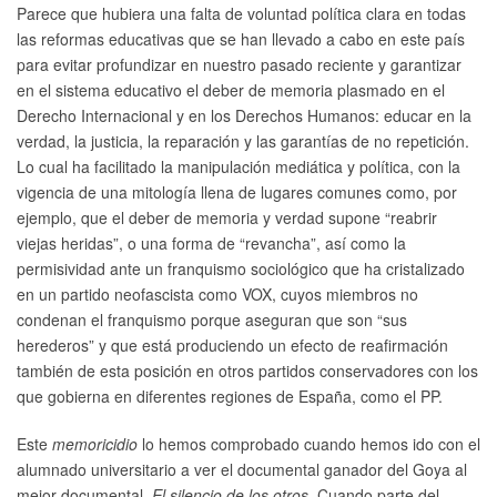
Parece que hubiera una falta de voluntad política clara en todas
las reformas educativas que se han llevado a cabo en este país
para evitar profundizar en nuestro pasado reciente y garantizar
en el sistema educativo el deber de memoria plasmado en el
Derecho Internacional y en los Derechos Humanos: educar en la
verdad, la justicia, la reparación y las garantías de no repetición.
Lo cual ha facilitado la manipulación mediática y política, con la
vigencia de una mitología llena de lugares comunes como, por
ejemplo, que el deber de memoria y verdad supone “reabrir
viejas heridas”, o una forma de “revancha”, así como la
permisividad ante un franquismo sociológico que ha cristalizado
en un partido neofascista como VOX, cuyos miembros no
condenan el franquismo porque aseguran que son “sus
herederos” y que está produciendo un efecto de reafirmación
también de esta posición en otros partidos conservadores con los
que gobierna en diferentes regiones de España, como el PP.
Este
memoricidio
lo hemos comprobado cuando hemos ido con el
alumnado universitario a ver el documental ganador del Goya al
mejor documental,
El silencio de los otros
. Cuando parte del