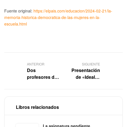
Fuente original:
https://elpais.com/educacion/2024-02-21/la-
memoria-historica-democratica-de-las-mujeres-en-la-
escuela.html
ANTERIOR
SIGUIENTE
Dos
Presentación
profesores de
de «Ideales
la ULE
ilustrados»
dedican un
libro a la
memoria
Libros relacionados
histórica
democrática
de la mujeres
La asignatura pendiente