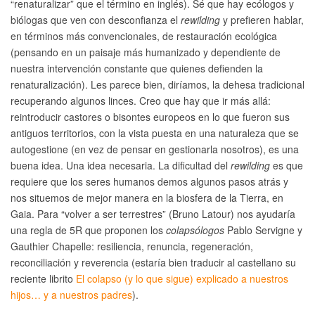
“renaturalizar” que el término en inglés). Sé que hay ecólogos y
biólogas que ven con desconfianza el
rewilding
y prefieren hablar,
en términos más convencionales, de restauración ecológica
(pensando en un paisaje más humanizado y dependiente de
nuestra intervención constante que quienes defienden la
renaturalización). Les parece bien, diríamos, la dehesa tradicional
recuperando algunos linces. Creo que hay que ir más allá:
reintroducir castores o bisontes europeos en lo que fueron sus
antiguos territorios, con la vista puesta en una naturaleza que se
autogestione (en vez de pensar en gestionarla nosotros), es una
buena idea. Una idea necesaria. La dificultad del
rewilding
es que
requiere que los seres humanos demos algunos pasos atrás y
nos situemos de mejor manera en la biosfera de la Tierra, en
Gaia. Para “volver a ser terrestres” (Bruno Latour) nos ayudaría
una regla de 5R que proponen los
colapsólogos
Pablo Servigne y
Gauthier Chapelle: resiliencia, renuncia, regeneración,
reconciliación y reverencia (estaría bien traducir al castellano su
reciente librito
El colapso (y lo que sigue) explicado a nuestros
hijos… y a nuestros padres
).