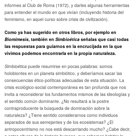
informes al Club de Roma (1972), y darles algunas herramientas
para entender el mundo en que vivían (incluyendo historia del
feminismo, en aquel curso sobre crisis de civilización).
Como ya has sugerido en otros libros, por ejemplo en
Biomímesis
, también en
Simbioética
señalas que casi todas
las respuestas para guiarnos en la encrucijada en la que
vivimos podemos encontrarla en la propia naturaleza.
Simbioética
puede resumirse en pocas palabras: somos
holobiontes en un planeta simbiótico, y deberíamos sacar las
consecuencias ético-políticas adecuadas de esta situación. La
crisis ecológico-social contemporánea es tan profunda que nos
invita a reconsiderar los fundamentos mismos de las ideologías y
el sentido común dominante. ¿No resultará a la postre
contraproducente la búsqueda de dominación sobre la
naturaleza? ¿Tiene sentido considerarnos como individuos
separados de sus semejantes y de los ecosistemas? ¿El
antropocentrismo no nos está descarriando mucho? ¿Cabe decir,
a estas alturas de la historia humana, que sabemos habitar la