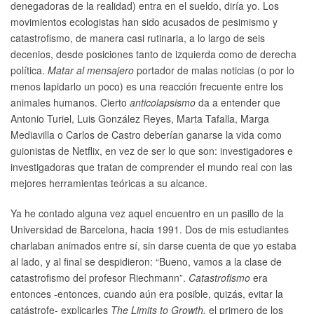
denegadoras de la realidad) entra en el sueldo, diría yo. Los
movimientos ecologistas han sido acusados de pesimismo y
catastrofismo, de manera casi rutinaria, a lo largo de seis
decenios, desde posiciones tanto de izquierda como de derecha
política.
Matar al mensajero
portador de malas noticias (o por lo
menos lapidarlo un poco) es una reacción frecuente entre los
animales humanos. Cierto
anticolapsismo
da a entender que
Antonio Turiel, Luis González Reyes, Marta Tafalla, Marga
Mediavilla o Carlos de Castro deberían ganarse la vida como
guionistas de Netflix, en vez de ser lo que son: investigadores e
investigadoras que tratan de comprender el mundo real con las
mejores herramientas teóricas a su alcance.
Ya he contado alguna vez aquel encuentro en un pasillo de la
Universidad de Barcelona, hacia 1991. Dos de mis estudiantes
charlaban animados entre sí, sin darse cuenta de que yo estaba
al lado, y al final se despidieron: “Bueno, vamos a la clase de
catastrofismo del profesor Riechmann”.
Catastrofismo
era
entonces ­-entonces, cuando aún era posible, quizás, evitar la
catástrofe- explicarles
The Limits to Growth,
el primero de los