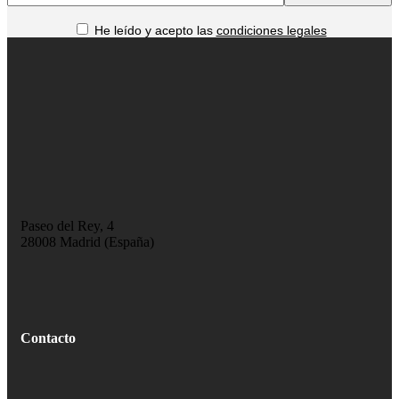
He leído y acepto las
condiciones legales
Paseo del Rey, 4
28008 Madrid (España)
Contacto