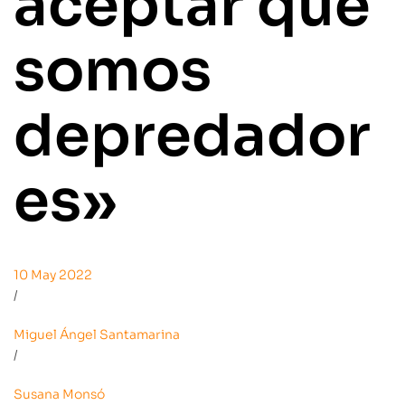
aceptar que
somos
depredador
es»
10 May 2022
/
Miguel Ángel Santamarina
/
Susana Monsó