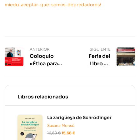
miedo-aceptar-que-somos-depredadores/
ANTERIOR
SIGUIENTE
Coloquio
Feria del
«Ética para
Libro de
influencers»
Madrid 2022
Libros relacionados
La zarigüeya de Schrödinger
Susana Monsó
16,50
€
15,68
€