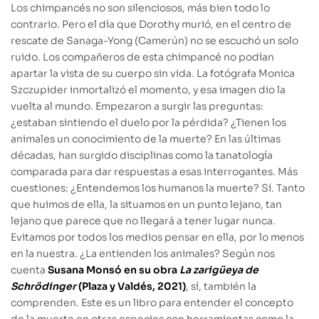
Los chimpancés no son silenciosos, más bien todo lo
contrario. Pero el día que Dorothy murió, en el centro de
rescate de Sanaga-Yong (Camerún) no se escuchó un solo
ruido. Los compañeros de esta chimpancé no podían
apartar la vista de su cuerpo sin vida. La fotógrafa Monica
Szczupider inmortalizó el momento, y esa imagen dio la
vuelta al mundo. Empezaron a surgir las preguntas:
¿estaban sintiendo el duelo por la pérdida? ¿Tienen los
animales un conocimiento de la muerte? En las últimas
décadas, han surgido disciplinas como la tanatología
comparada para dar respuestas a esas interrogantes. Más
cuestiones: ¿Entendemos los humanos la muerte? Sí. Tanto
que huimos de ella, la situamos en un punto lejano, tan
lejano que parece que no llegará a tener lugar nunca.
Evitamos por todos los medios pensar en ella, por lo menos
en la nuestra. ¿La entienden los animales? Según nos
cuenta
Susana Monsó en su obra
La zarigüeya de
Schrödinger
(Plaza y Valdés, 2021)
, sí, también la
comprenden. Este es un libro para entender el concepto
de la muerte en otras especies con herramientas como la