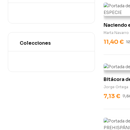
Naciendo e
Marta Navarro 
11,40
€
1
Colecciones
Bitácora d
Jorge Ortega
7,13
€
7,