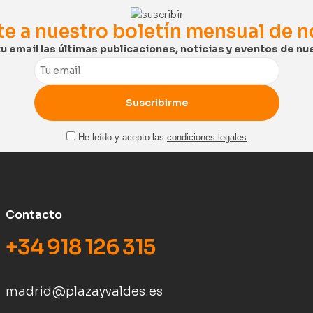
te a nuestro boletín mensual de 
tu email las últimas publicaciones, noticias y eventos de nue
Email
He leído y acepto las
condiciones legales
Contacto
+34 918 126 315
madrid@plazayvaldes.es