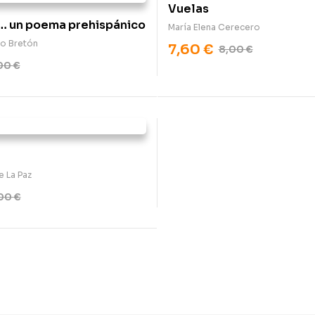
Vuelas
… un poema prehispánico
María Elena Cerecero
co Bretón
7,60
€
8,00
€
00
€
 La Paz
,00
€