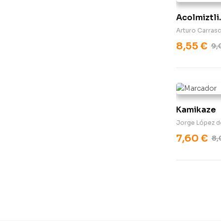
Acolmiztli
Arturo Carras
8,55
€
9,
Kamikaze
Jorge López de
7,60
€
8