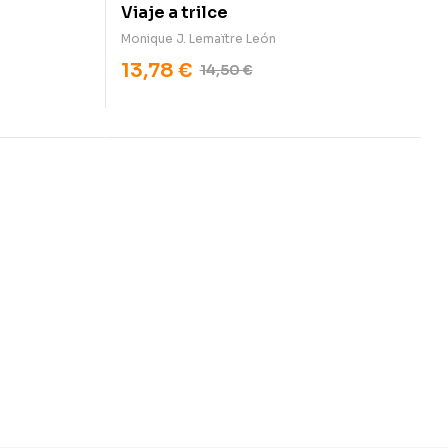
Viaje a trilce
Monique J. Lemaïtre León
13,78
€
14,50
€