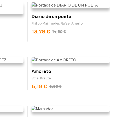
Diario de un poeta
Philipp Mainlander
,
Rafael Argullol
13,78
€
14,50
€
Amoreto
Ethel Krauze
6,18
€
6,50
€