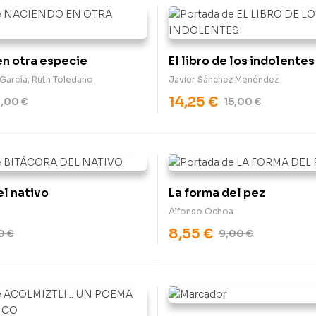
n otra especie
El libro de los indolentes
García
,
Ruth Toledano
Javier Sánchez Menéndez
14,25
€
2,00
€
15,00
€
el nativo
La forma del pez
Alfonso Ochoa
8,55
€
50
€
9,00
€