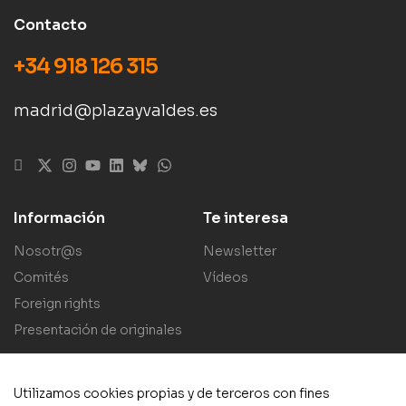
Contacto
+34 918 126 315
madrid@plazayvaldes.es
Información
Te interesa
Nosotr@s
Newsletter
Comités
Vídeos
Foreign rights
Presentación de originales
Utilizamos cookies propias y de terceros con fines