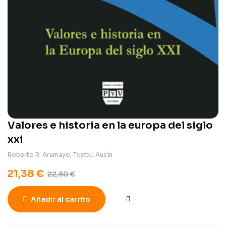
Valores e historia en la europa del siglo
xxi
Roberto R. Aramayo
,
Txetxu Ausín
21,38
€
22,50
€
Añadir al carrito