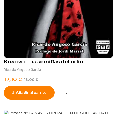
Kosovo. Las semillas del odio
Ricardo Angoso García
17,10
€
18,00
€
Añadir al carrito