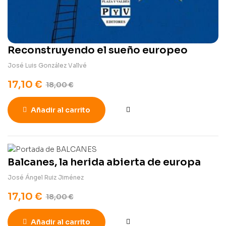
Reconstruyendo el sueño europeo
José Luis González Vallvé
17,10
€
18,00
€
Añadir al carrito
Balcanes, la herida abierta de europa
José Ángel Ruiz Jiménez
17,10
€
18,00
€
Añadir al carrito