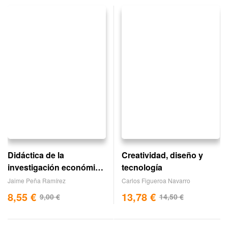
Didáctica de la
Creatividad, diseño y
investigación económica
tecnología
social
Jaime Peña Ramírez
Carlos Figueroa Navarro
8,55
€
13,78
€
9,00
€
14,50
€