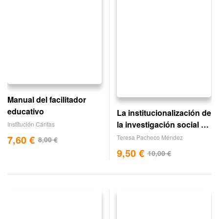
Manual del facilitador
educativo
La institucionalización de
la investigación social en
Institución Cáritas
méxico
7,60
€
Teresa Pacheco Méndez
8,00
€
9,50
€
10,00
€