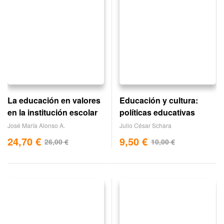
Educación y cultura:
La educación en valores
políticas educativas
en la institución escolar
Julio César Schara
José María Alonso A.
9,50
€
24,70
€
10,00
€
26,00
€