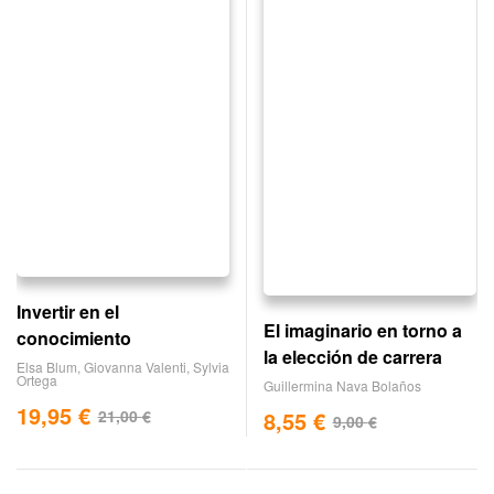
Invertir en el
El imaginario en torno a
conocimiento
la elección de carrera
Elsa Blum
,
Giovanna Valenti
,
Sylvia
Ortega
Guillermina Nava Bolaños
19,95
€
21,00
€
8,55
€
9,00
€