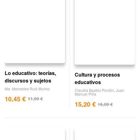
Lo educativo: teorías,
Cultura y procesos
discursos y sujetos
educativos
Ma. Mercedes Ruiz Muñoz
Claudia Beatriz Pontón
,
Juan
Manuel Piña
10,45
€
11,00
€
15,20
€
16,00
€