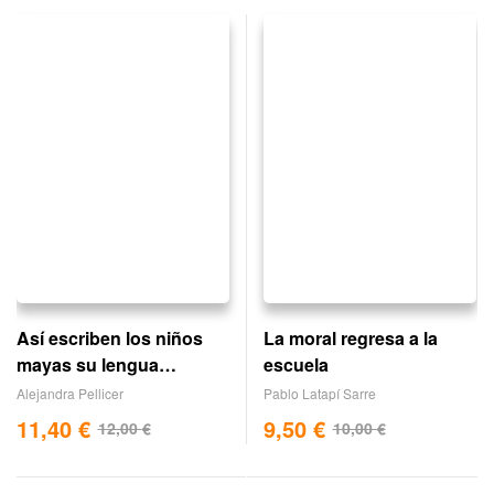
Así escriben los niños
La moral regresa a la
mayas su lengua
escuela
materna
Alejandra Pellicer
Pablo Latapí Sarre
11,40
€
9,50
€
12,00
€
10,00
€