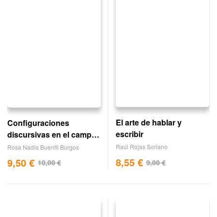
El arte de hablar y
Configuraciones
escribir
discursivas en el campo
educativo
Raúl Rojas Soriano
Rosa Nadia Buenfil Burgos
8,55
€
9,50
€
9,00
€
10,00
€