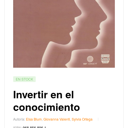
EN STOCK
Invertir en el
conocimiento
Autoría:
Elsa Blum
,
Giovanna Valenti
,
Sylvia Ortega
ISBN:
968-856-896-1