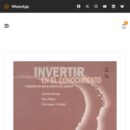
WhatsApp
0
🔍