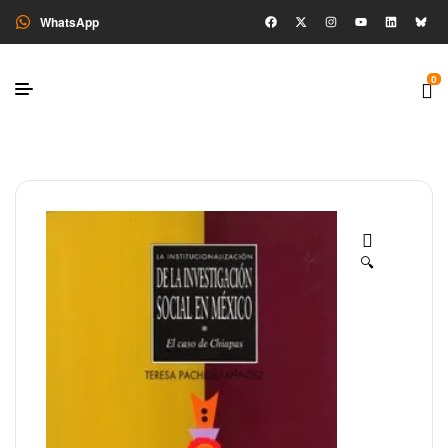
WhatsApp
0
🔍