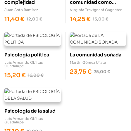
complejidad
comunidad como
utopía y como distopía
Juan Soto Ramírez
Virginia Trevignani Gagneten
11,40
€
14,25
€
12,00
€
15,00
€
Psicología política
La comunidad soñada
Luis Armando Oblitas
Martín Gómez Ullate
Guadalupe
23,75
€
25,00
€
15,20
€
16,00
€
Psicología de la salud
Luis Armando Oblitas
Guadalupe