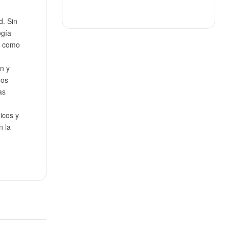
d. Sin
ogía
e como
ón y
dos
as
icos y
n la