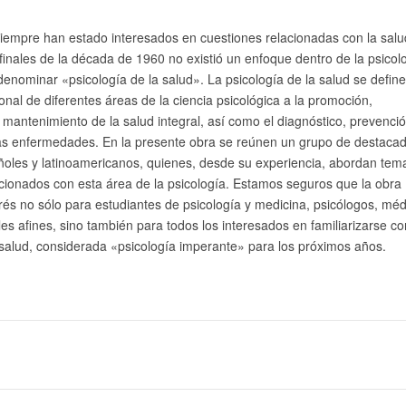
iempre han estado interesados en cuestiones relacionadas con la salu
inales de la década de 1960 no existió un enfoque dentro de la psicol
enominar «psicología de la salud». La psicología de la salud se defin
ional de diferentes áreas de la ciencia psicológica a la promoción,
y mantenimiento de la salud integral, así como el diagnóstico, prevenci
las enfermedades. En la presente obra se reúnen un grupo de destaca
ñoles y latinoamericanos, quienes, desde su experiencia, abordan tem
cionados con esta área de la psicología. Estamos seguros que la obra
erés no sólo para estudiantes de psicología y medicina, psicólogos, méd
les afines, sino también para todos los interesados en familiarizarse co
 salud, considerada «psicología imperante» para los próximos años.