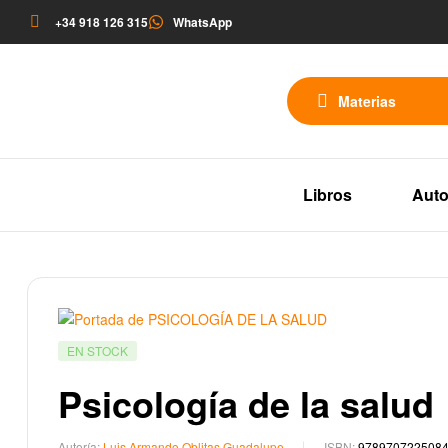
+34 918 126 315
WhatsApp
Materias
Libros
Auto
EN STOCK
Psicología de la salud
Autoría:
Luis Armando Oblitas Guadalupe
ISBN:
978970722508