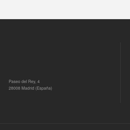
Paseo del Rey, 4
28008 Madrid (España)