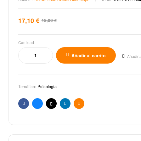
17,10
€
18,00
€
Cantidad
Añadir al carrito
Añadir a
Temática:
Psicología
Facebook
Bluesky
X
Linkedin
Email