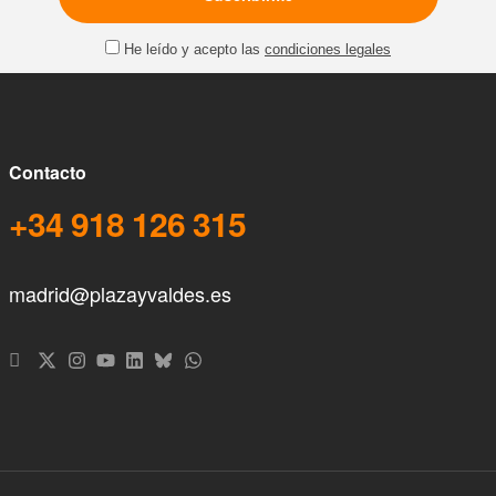
He leído y acepto las
condiciones legales
Contacto
+34 918 126 315
madrid@plazayvaldes.es