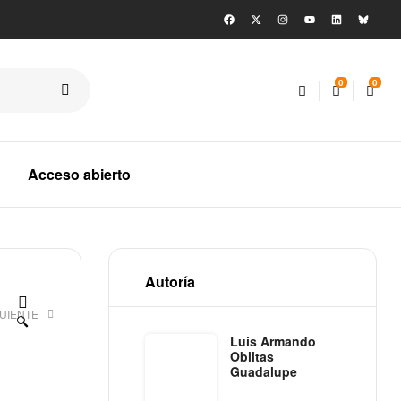
0
0
Acceso abierto
Autoría
GUIENTE
🔍
Luis Armando
Oblitas
Guadalupe
€
€