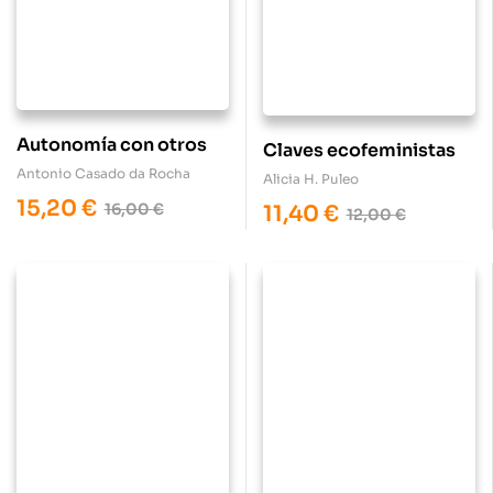
Autonomía con otros
Claves ecofeministas
Antonio Casado da Rocha
Alicia H. Puleo
15,20
€
16,00
€
11,40
€
12,00
€