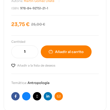
Autoría:
Martín Gómez Ullate
ISBN:
978-84-92751-21-1
23,75
€
25,00
€
Cantidad
Añadir al carrito
Añadir a la lista de deseos
Temática:
Antropología
Facebook
Bluesky
X
Linkedin
Email