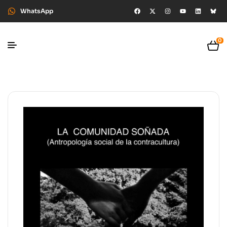
WhatsApp
0
🔍