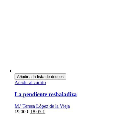
Añadir a la lista de deseos
Añadir al carrito
La pendiente resbaladiza
M.ª Teresa López de la Vieja
19,00
€
18,05
€