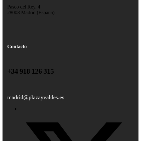
Paseo del Rey, 4
28008 Madrid (España)
Contacto
+34 918 126 315
madrid@plazayvaldes.es