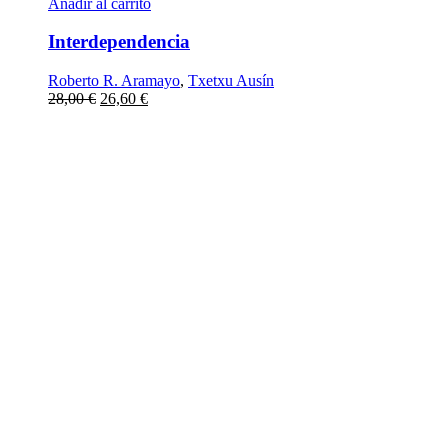
Añadir al carrito
Interdependencia
Roberto R. Aramayo
,
Txetxu Ausín
28,00
€
26,60
€