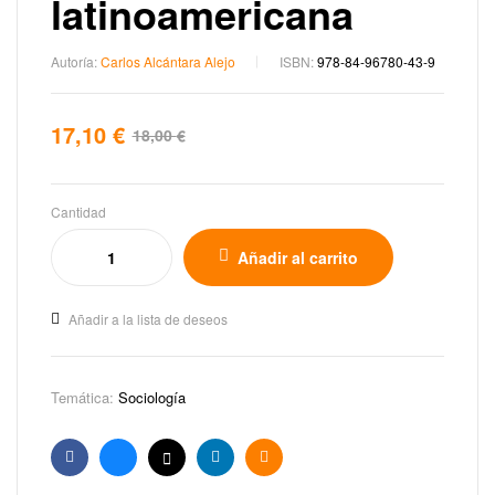
latinoamericana
Autoría:
Carlos Alcántara Alejo
ISBN:
978-84-96780-43-9
17,10
€
18,00
€
Cantidad
Añadir al carrito
Añadir a la lista de deseos
Temática:
Sociología
Facebook
Bluesky
X
Linkedin
Email