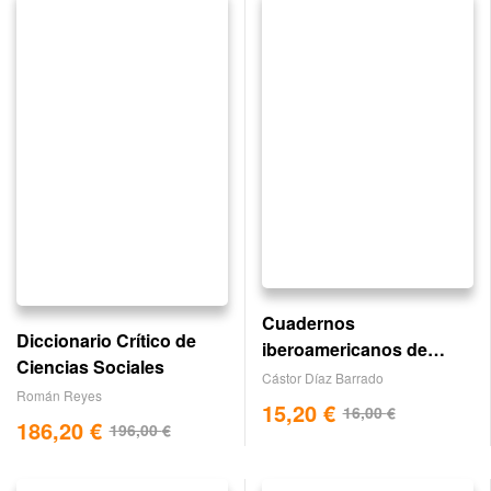
Cuadernos
Diccionario Crítico de
iberoamericanos de
Ciencias Sociales
integración. nº 5
Cástor Díaz Barrado
Román Reyes
15,20
€
16,00
€
186,20
€
196,00
€