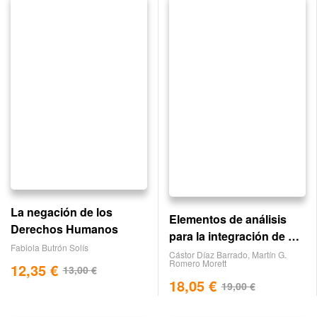
La negación de los
Elementos de análisis
Derechos Humanos
para la integración de un
Fabiola Butrón Solís
espacio iberoamericano
Cástor Díaz Barrado
,
Martín G.
Romero Morett
12,35
€
13,00
€
18,05
€
19,00
€