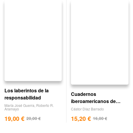
Los laberintos de la
Cuadernos
responsabilidad
iberoamericanos de
María José Guerra
,
Roberto R.
integración. nº 4
Cástor Díaz Barrado
Aramayo
15,20
€
19,00
€
16,00
€
20,00
€