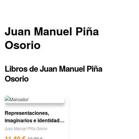
Juan Manuel Piña
Osorio
Libros de Juan Manuel Piña
Osorio
Representaciones,
imaginarios e identidad.
actores de la educación
Juan Manuel Piña Osorio
superior
11,40
€
12,00
€