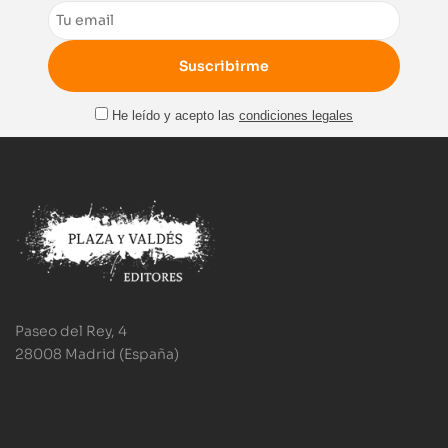
Email
He leído y acepto las
condiciones legales
Paseo del Rey, 4
28008 Madrid (España)