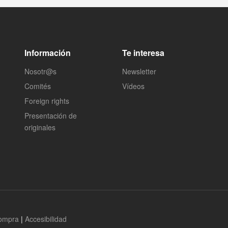
Información
Te interesa
Nosotr@s
Newsletter
Comités
Vídeos
Foreign rights
Presentación de
originales
compra
|
Accesibilidad