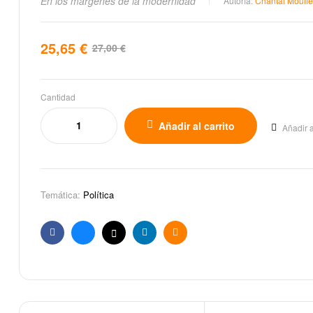
En los márgenes de la modernidad
Autoría:
Chantal Mouffe
25,65
€
27,00
€
Cantidad
Añadir al carrito
Añadir a
Temática:
Política
Facebook
Bluesky
X
Linkedin
Email