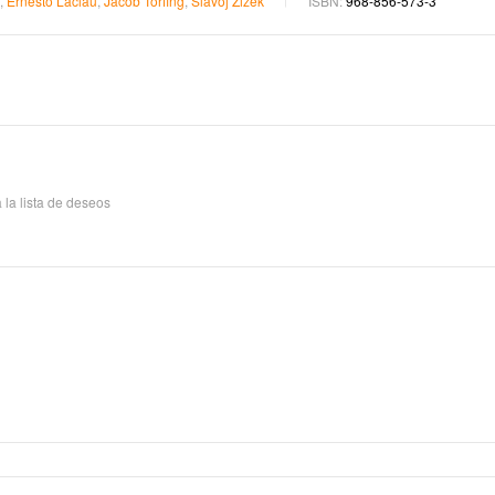
,
Ernesto Laclau
,
Jacob Torfing
,
Slavoj Žižek
ISBN:
968-856-573-3
 la lista de deseos