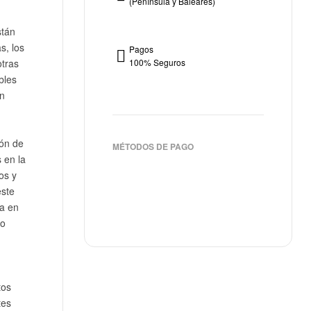
(Península y Baleares)
stán
s, los
Pagos
otras
100% Seguros
bles
un
ión de
MÉTODOS DE PAGO
 en la
os y
este
da en
co
tos
tes