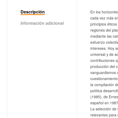
Descripción
En los horizonte
cada vez más en 
Información adicional
principios ético
regiones del pl
mediante las cat
esfuerzo colecti
intereses. Hoy s
universal y de a
contribuciones q
producción del c
vanguardismos q
cuestionamiento,
la compilación d
política desarro
(1985), de Ernes
español en 1987
La selección de 
relevantes para