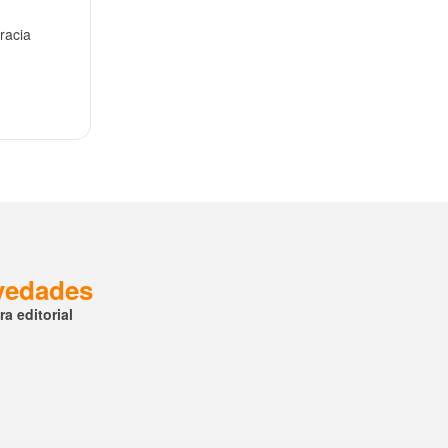
racia
ovedades
a editorial