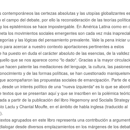
s contemporáneos las certezas absolutas y las utopías globalizantes e
el campo del debate, por ello la reconsideración de las teorías política
s y los epistémicos se hace impostergable. En América Latina como en 
aneta los movimientos sociales emergentes son cada vez más inaprecia
egorías y las lógicas del pensamiento prevalente. Vale la pena iniciar 
vo para acercar a nuestro contexto aportaciones pertinentes a estos
e ha puesto en duda el carácter absoluto de las esencias, de la validez
quello que se nos aparece como "lo dado". Gracias a la mayor circulac
ue hacen patente las mediaciones del lenguaje, la cultura, las pasiones
onocimiento y de las formas políticas, se han cuestionado maniqueism
ue acompañaron las propuestas sociales de emancipación. Parte de 
 desde un interés político de una "nueva izquierda" es lo que se abor
e textos que se presentan aquí y que se inscriben en la polémica teóri
llada a partir de la publicación del libro Hegemony and Socialis Strategy
to Laclu y Chantal Mouffe, en el ámbito de habla inglesa (traducido al
).
textos agrupados en este libro representa una contribución a argumen
 dialogar desde diversos emplazamientos en los márgenes de los deba