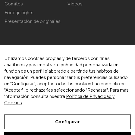
Comités
Vídeos
Foreign rights
Presentación de originales
Utilizamos cookies propias y de terceros con fines
© 2025 Plaza y Valdés S.L.
Aviso legal
|
Política de privacidad
analíticos y para mostrarte publicidad personalizada en
y cookies
|
Condiciones de compra
|
Accesibilidad
función de un perfil elaborado a partir de tus hábitos de
navegación. Puedes personalizar tus preferencias pulsando
en "Configurar", aceptar todas las cookies haciendo clic en
"Aceptar", o rechazarlas seleccionando "Rechazar". Para más
información consulta nuestra
Política de Privacidad y
Cookies
.
Actividad subvencionada por el Ministerio de Cultura y Deporte
Configurar