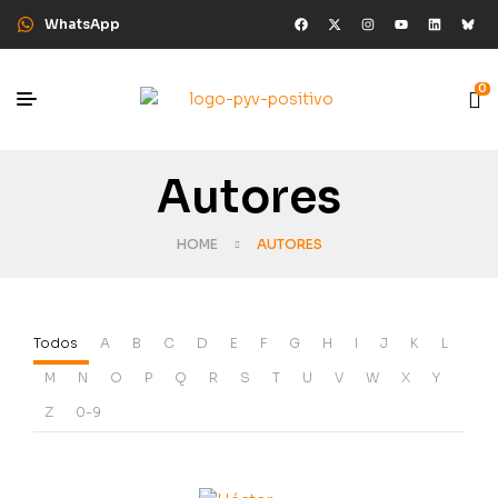
WhatsApp
0
Autores
HOME
AUTORES
Todos
A
B
C
D
E
F
G
H
I
J
K
L
M
N
O
P
Q
R
S
T
U
V
W
X
Y
Z
0-9