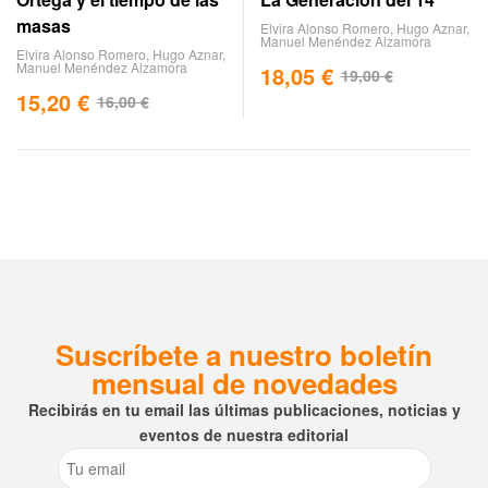
masas
Elvira Alonso Romero
,
Hugo Aznar
,
Manuel Menéndez Alzamora
Elvira Alonso Romero
,
Hugo Aznar
,
Manuel Menéndez Alzamora
18,05
€
19,00
€
15,20
€
16,00
€
Suscríbete a nuestro boletín
mensual de novedades
Recibirás en tu email las últimas publicaciones, noticias y
eventos de nuestra editorial
Email