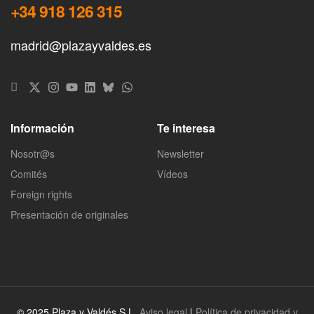
+34 918 126 315
madrid@plazayvaldes.es
Información
Te interesa
Nosotr@s
Newsletter
Comités
Vídeos
Foreign rights
Presentación de originales
© 2025 Plaza y Valdés S.L.
Aviso legal
|
Política de privacidad y