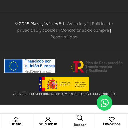
© 2025 Plaza y Valdés S.L.
Aviso legal
|
Política de
privacidad y cookies
|
Condiciones de compra
|
Accesibilidad
Actividad subvencionada por el Ministerio de Cultura y Deporte
Inicio
Mi cuenta
Favoritos
Buscar