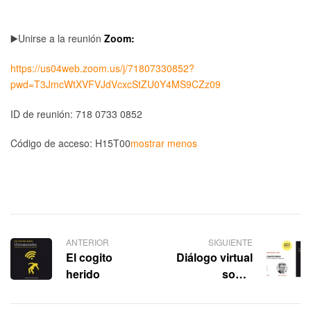
▶️Unirse a la reunión 
Zoom:
https://us04web.zoom.us/j/71807330852?
pwd=T3JmcWtXVFVJdVcxcStZU0Y4MS9CZz09 
ID de reunión: 718 0733 0852 
Código de acceso: H15T00
mostrar menos
ANTERIOR
SIGUIENTE
El cogito
Diálogo virtual
herido
sobre
“Ultrasaturados.
El malestar en la