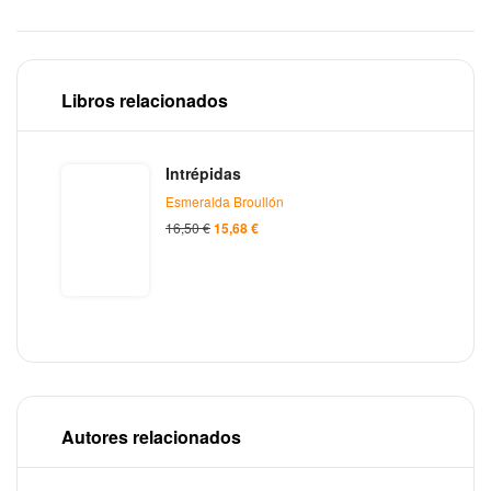
sapiens’ en el
«Adiós a la
entramado de
naturaleza» en
la vida
la Universidad
de Granada
Libros relacionados
Intrépidas
Esmeralda Broullón
16,50
€
15,68
€
Autores relacionados