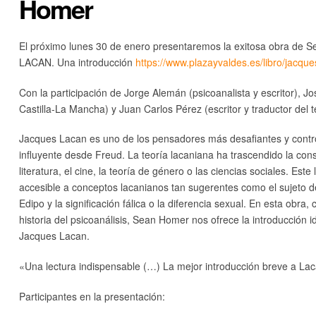
Homer
El próximo lunes 30 de enero presentaremos la exitosa obra de 
LACAN. Una introducción
https://www.plazayvaldes.es/libro/jacque
Con la participación de Jorge Alemán (psicoanalista y escritor), J
Castilla-La Mancha) y Juan Carlos Pérez (escritor y traductor del t
Jacques Lacan es uno de los pensadores más desafiantes y contro
influyente desde Freud. La teoría lacaniana ha trascendido la consu
literatura, el cine, la teoría de género o las ciencias sociales. Es
accesible a conceptos lacanianos tan sugerentes como el sujeto del 
Edipo y la significación fálica o la diferencia sexual. En esta ob
historia del psicoanálisis, Sean Homer nos ofrece la introducción i
Jacques Lacan.
«Una lectura indispensable (…) La mejor introducción breve a Lac
Participantes en la presentación: