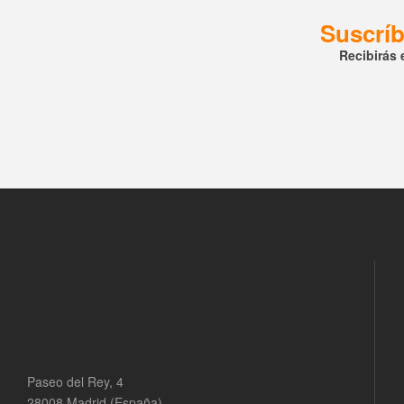
Suscríb
Recibirás 
Paseo del Rey, 4
28008 Madrid (España)