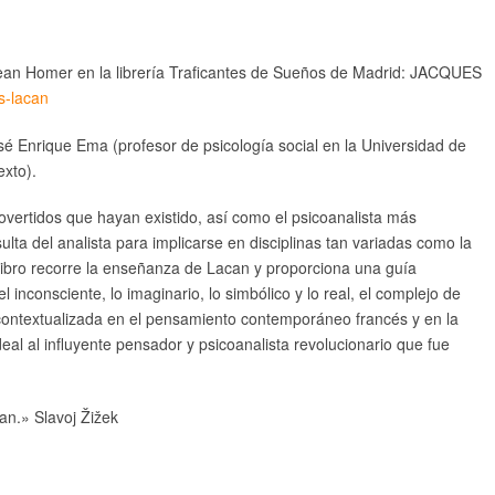
Sean Homer en la librería Traficantes de Sueños de Madrid: JACQUES
s-lacan
osé Enrique Ema (profesor de psicología social en la Universidad de
exto).
vertidos que hayan existido, así como el psicoanalista más
lta del analista para implicarse en disciplinas tan variadas como la
te libro recorre la enseñanza de Lacan y proporciona una guía
inconsciente, lo imaginario, lo simbólico y lo real, el complejo de
ra, contextualizada en el pensamiento contemporáneo francés y en la
deal al influyente pensador y psicoanalista revolucionario que fue
an.» Slavoj Žižek