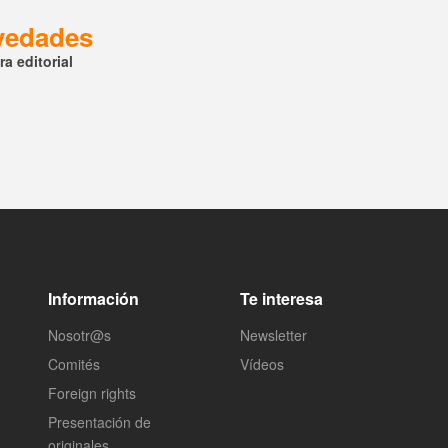
ovedades
a editorial
Información
Te interesa
Nosotr@s
Newsletter
Comités
Vídeos
Foreign rights
Presentación de
originales