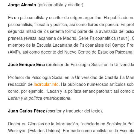
Jorge Alemán
(psicoanalista y escritor).
Es un psicoanalista y escritor de origen argentino. Ha publicado
psicoanálisis, filosofía y política, así como libros de poesía. Es p
segunda mitad de los setenta formó parte de la avanzada del psic
primera revista lacaniana de Madrid, Serie Psicoanalítica (1981)
miembro de la Escuela Lacaniana de Psicoanálisis del Campo Freu
(AMP), así como docente del Nuevo Centro de Estudios Psicoanalít
José Enrique Ema
(profesor de Psicología Social en la Universid
Profesor de Psicología Social en la Universidad de Castilla-La M
redacción de
lacircular.info
. Ha publicado numerosos artículos sobr
como, por ejemplo, “Lacan y la política emancipatoria”; así como c
Lacan y la política emancipatoria
.
Juan Carlos Pérez
(escritor y traductor del texto).
Doctor en Ciencias de la Información, licenciado en Sociología Polí
Wesleyan (Estados Unidos). Formado como analista en la Escuela L