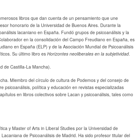
 numerosos libros que dan cuenta de un pensamiento que une
rofesor honorario de la Universidad de Buenos Aires. Durante la
oanálisis lacaniano en España. Fundó grupos de psicoanálisis y la
. Colaborador en la consolidación del Campo Freudiano en España, es
diano en España (ELP) y de la Asociación Mundial de Psicoanálisis
icos. Su último libro es
Horizontes neoliberales en la subjetividad
.
ad de Castilla-La Mancha).
ancha. Miembro del círculo de cultura de Podemos y del consejo de
e psicoanálisis, política y educación en revistas especializadas
apítulos en libros colectivos sobre Lacan y psicoanálisis, tales como
tica y Master of Arts in Liberal Studies por la Universidad de
acaniana de Psicoanálisis de Madrid. Ha sido profesor titular del