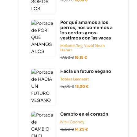
Por qué amamos a los
perros, nos comemos a
los cerdos y nos
vestimos con las vacas
Melanie Joy
,
Yuval Noah
Harari
17,00
€
16,15
€
Hacia un futuro vegano
Tobias Leenaert
14,00
€
13,30
€
Cambio en el corazón
Nick Cooney
15,00
€
14,25
€