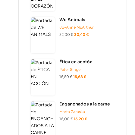
We Animals
Jo-Anne McArthur
32,00
€
30,40
€
Ética en acción
Peter Singer
16,50
€
15,68
€
Enganchados a la carne
Marta Zaraska
16,00
€
15,20
€