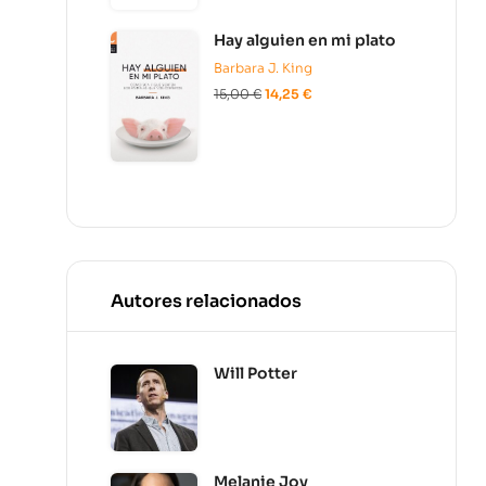
Hay alguien en mi plato
Barbara J. King
15,00
€
14,25
€
Autores relacionados
Will Potter
Melanie Joy