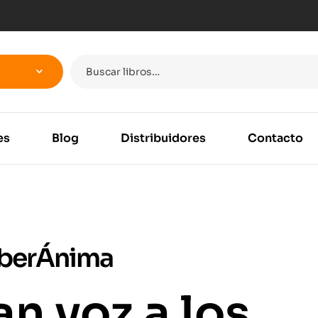
es
Blog
Distribuidores
Contacto
LiberÁnima
n voz a los