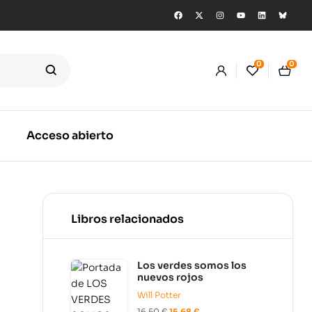
0
0
Acceso abierto
Libros relacionados
Los verdes somos los
nuevos rojos
Will Potter
16,50
€
15,68
€