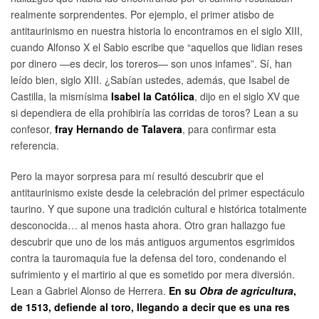
realmente sorprendentes. Por ejemplo, el primer atisbo de
antitaurinismo en nuestra historia lo encontramos en el siglo XIII,
cuando Alfonso X el Sabio escribe que “aquellos que lidian reses
por dinero —es decir, los toreros— son unos infames”. Sí, han
leído bien, siglo XIII. ¿Sabían ustedes, además, que Isabel de
Castilla, la mismísima
Isabel la Católica
, dijo en el siglo XV que
si dependiera de ella prohibiría las corridas de toros? Lean a su
confesor,
fray Hernando de Talavera
, para confirmar esta
referencia.
Pero la mayor sorpresa para mí resultó descubrir que el
antitaurinismo existe desde la celebración del primer espectáculo
taurino. Y que supone una tradición cultural e histórica totalmente
desconocida… al menos hasta ahora. Otro gran hallazgo fue
descubrir que uno de los más antiguos argumentos esgrimidos
contra la tauromaquia fue la defensa del toro, condenando el
sufrimiento y el martirio al que es sometido por mera diversión.
Lean a Gabriel Alonso de Herrera.
En su
Obra de agricultura
,
de 1513, defiende al toro, llegando a decir que es una res