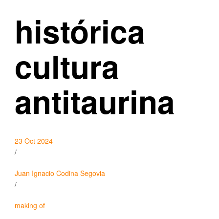
histórica
cultura
antitaurina
23 Oct 2024
/
Juan Ignacio Codina Segovia
/
making of
–