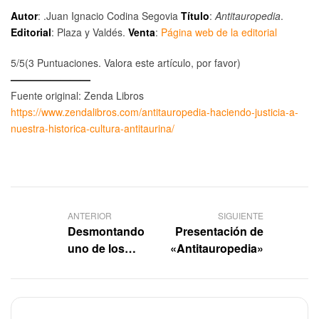
Autor
: .Juan Ignacio Codina Segovia
Título
:
Antitauropedia
.
Editorial
: Plaza y Valdés.
Venta
:
Página web de la editorial
5/5
(3 Puntuaciones. Valora este artículo, por favor)
————————
Fuente original: Zenda Libros
https://www.zendalibros.com/antitauropedia-haciendo-justicia-a-
nuestra-historica-cultura-antitaurina/
ANTERIOR
SIGUIENTE
Desmontando
Presentación de
uno de los
«Antitauropedia»
bulos más
crueles de la
tauromaquia