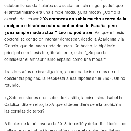
estaban llenos de titulares que sostenían, sin ningún pudor, que
el antitaurinismo era una simple moda. ¿Una moda? ¿Como la
canción del verano?
Yo entonces no sabía mucho acerca de la
arraigada e histórica cultura antitaurina de España, pero
¿una simple moda actual? Eso no podía ser
. Así que mi tesis
doctoral se centró en intentar demostrar, desde la Academia y la
Ciencia, que de moda nada de nada. De hecho, la hipótesis
principal de mi tesis fue, literalmente, esta: “¿Se puede
considerar el antitaurinismo español como una moda?”.
Tras tres años de investigación, y con una tesis de más de mil
doscientas páginas, la respuesta a esa hipótesis fue «no». Un no
rotundo.
«
¿Sabían ustedes que Isabel de Castilla, la mismísima Isabel la
Católica, dijo en el siglo XV que si dependiera de ella prohibiría
las corridas de toros?
«
A finales de la primavera de 2018 deposité y defendí mi tesis. Los
hallazgos que había ido encontrando por el camino resultaban