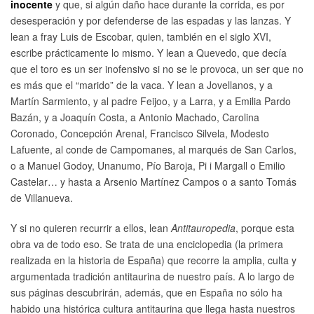
inocente
y que, si algún daño hace durante la corrida, es por
desesperación y por defenderse de las espadas y las lanzas. Y
lean a fray Luis de Escobar, quien, también en el siglo XVI,
escribe prácticamente lo mismo. Y lean a Quevedo, que decía
que el toro es un ser inofensivo si no se le provoca, un ser que no
es más que el “marido” de la vaca. Y lean a Jovellanos, y a
Martín Sarmiento, y al padre Feijoo, y a Larra, y a Emilia Pardo
Bazán, y a Joaquín Costa, a Antonio Machado, Carolina
Coronado, Concepción Arenal, Francisco Silvela, Modesto
Lafuente, al conde de Campomanes, al marqués de San Carlos,
o a Manuel Godoy, Unanumo, Pío Baroja, Pi i Margall o Emilio
Castelar… y hasta a Arsenio Martínez Campos o a santo Tomás
de Villanueva.
Y si no quieren recurrir a ellos, lean
Antitauropedia
, porque esta
obra va de todo eso. Se trata de una enciclopedia (la primera
realizada en la historia de España) que recorre la amplia, culta y
argumentada tradición antitaurina de nuestro país. A lo largo de
sus páginas descubrirán, además, que en España no sólo ha
habido una histórica cultura antitaurina que llega hasta nuestros