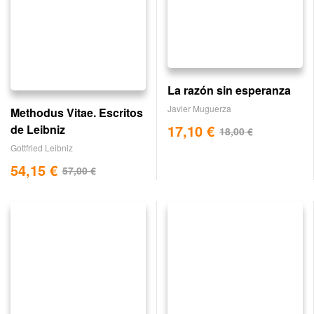
La razón sin esperanza
Javier Muguerza
Methodus Vitae. Escritos
17,10
€
de Leibniz
18,00
€
Gottfried Leibniz
54,15
€
57,00
€