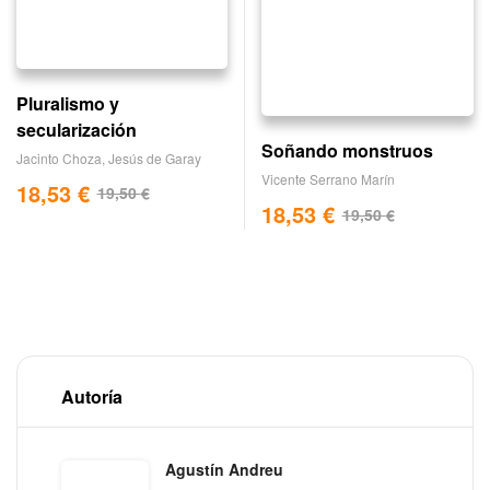
Pluralismo y
secularización
Soñando monstruos
Jacinto Choza
,
Jesús de Garay
Vicente Serrano Marín
18,53
€
19,50
€
18,53
€
19,50
€
Autoría
Agustín Andreu