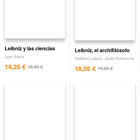
Leibniz y las ciencias
Leibniz, el archifilósofo
Juan Arana
Gottfried Leibniz
,
Javier Echeverría
14,25
€
15,00
€
18,05
€
19,00
€