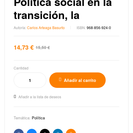
Política social en la
transición, la
Autoría:
Carlos Arteaga Basurto
ISBN:
968-856-924-0
14,73
€
15,50
€
Cantidad
Añadir al carrito
Añadir a la lista de deseos
Temática:
Política