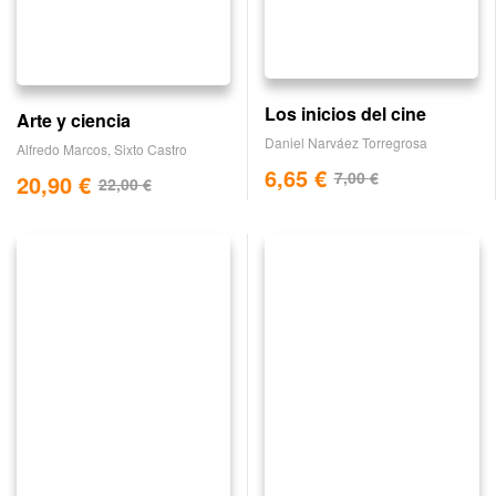
Los inicios del cine
Arte y ciencia
Daniel Narváez Torregrosa
Alfredo Marcos
,
Sixto Castro
6,65
€
7,00
€
20,90
€
22,00
€