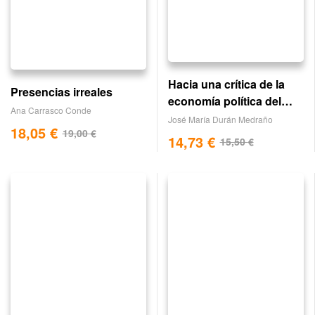
Hacia una crítica de la
Presencias irreales
economía política del
Ana Carrasco Conde
arte
José María Durán Medraño
18,05
€
19,00
€
14,73
€
15,50
€