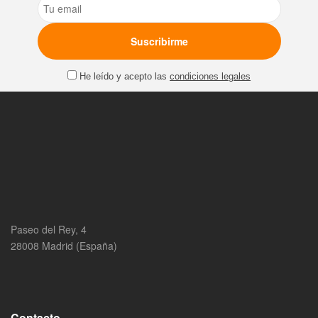
Email
He leído y acepto las
condiciones legales
Paseo del Rey, 4
28008 Madrid (España)
Contacto