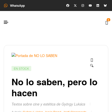
WhatsApp
0
🔍
EN STOCK
No lo saben, pero lo
hacen
Textos sobre cine y estética de György Lukács
Autoría:
György Lukács
,
Jesús Ramé
,
Jordi Claramonte