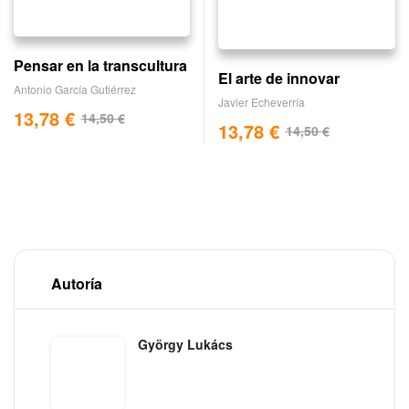
Pensar en la transcultura
El arte de innovar
Antonio García Gutiérrez
Javier Echeverría
13,78
€
14,50
€
13,78
€
14,50
€
Autoría
György Lukács