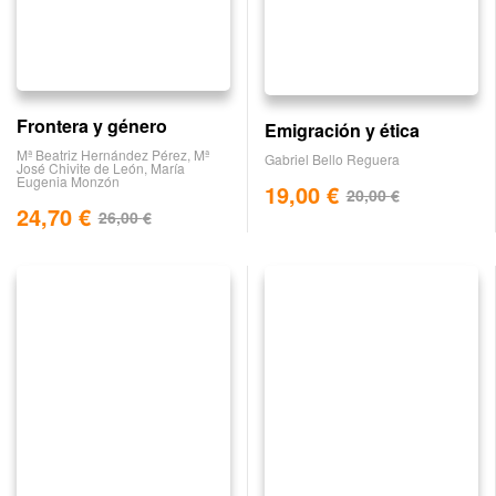
Frontera y género
Emigración y ética
Mª Beatriz Hernández Pérez
,
Mª
Gabriel Bello Reguera
José Chivite de León
,
María
Eugenia Monzón
19,00
€
20,00
€
24,70
€
26,00
€