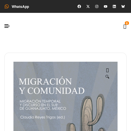
WhatsApp
0
🔍