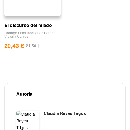
El discurso del miedo
Rodrigo Fidel Rodríguez Borges
,
Victoria Camps
20,43
€
21,50
€
Autoría
Claudia Reyes Trigos