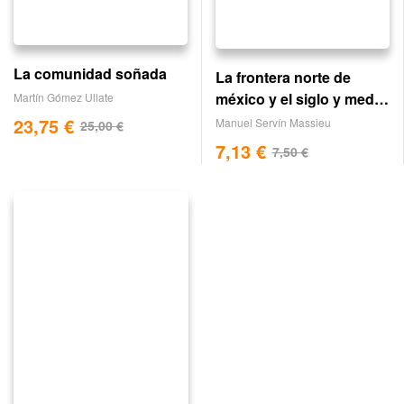
La comunidad soñada
La frontera norte de
méxico y el siglo y medio
Martín Gómez Ullate
de atropello yanqui
23,75
€
Manuel Servín Massieu
25,00
€
7,13
€
7,50
€