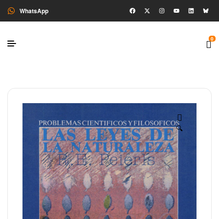
WhatsApp
0
🔍