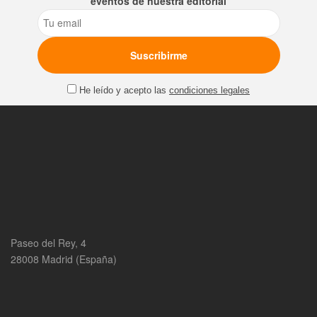
eventos de nuestra editorial
Email
He leído y acepto las
condiciones legales
Paseo del Rey, 4
28008 Madrid (España)