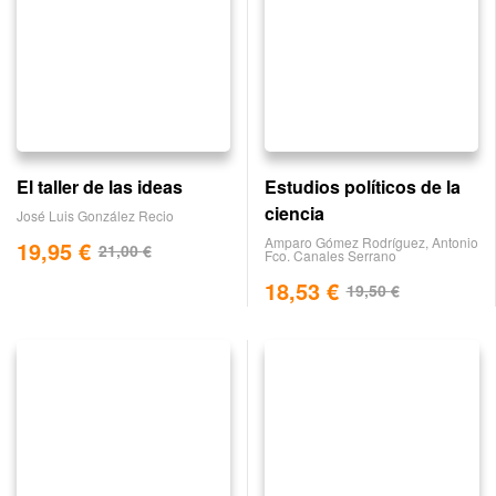
El taller de las ideas
Estudios políticos de la
ciencia
José Luis González Recio
Amparo Gómez Rodríguez
,
Antonio
19,95
€
21,00
€
Fco. Canales Serrano
18,53
€
19,50
€