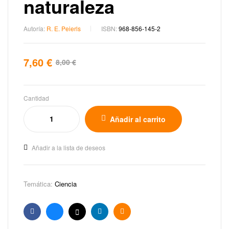
naturaleza
Autoría:
R. E. Peierls
ISBN:
968-856-145-2
7,60
€
8,00
€
Cantidad
Añadir al carrito
Añadir a la lista de deseos
Temática:
Ciencia
Facebook
Bluesky
X
Linkedin
Email