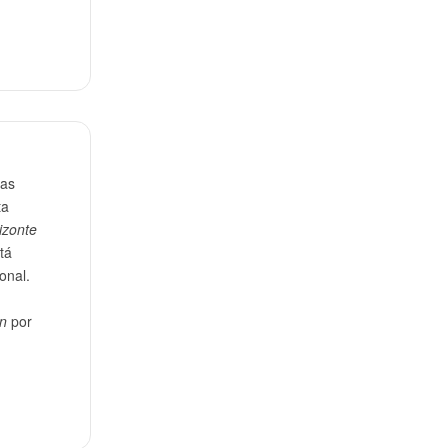
las
ta
izonte
tá
onal.
ón
por