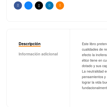
Facebook
Bluesky
X
Linkedin
Email
Descripción
Este libro prete
cualidades de re
Información adicional
efecto la inofen
ético
tiene en cu
dotado y sus cap
La neutralidad e
pensamientos y a
lograr la vida b
fundacionalment