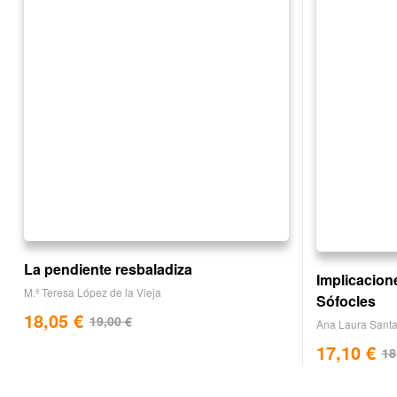
La pendiente resbaladiza
Implicacion
M.ª Teresa López de la Vieja
Sófocles
18,05
€
19,00
€
Ana Laura Sant
17,10
€
18