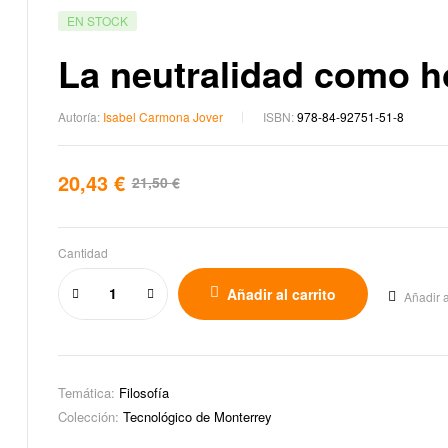
EN STOCK
La neutralidad como ho
Autoría:
Isabel Carmona Jover
ISBN:
978-84-92751-51-8
20,43
€
21,50
€
Cantidad
Añadir al carrito
Añadir a
Temática:
Filosofía
Colección:
Tecnológico de Monterrey