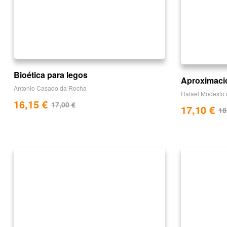
Bioética para legos
Aproximacio
Antonio Casado da Rocha
Rafael Modesto 
16,15
€
17,00
€
17,10
€
18