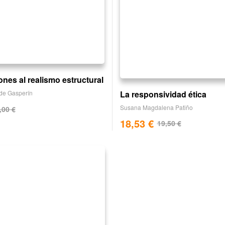
nes al realismo estructural
La responsividad ética
de Gasperín
Susana Magdalena Patiño
,00
€
18,53
€
19,50
€