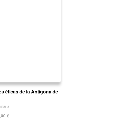
es éticas de la Antígona de
amaría
,00
€