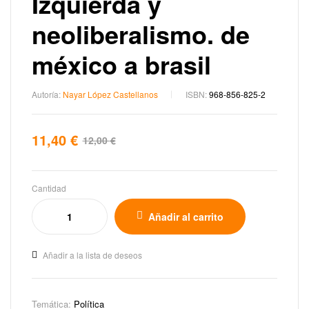
Izquierda y
neoliberalismo. de
méxico a brasil
Autoría:
Nayar López Castellanos
ISBN:
968-856-825-2
11,40
€
12,00
€
Cantidad
Añadir al carrito
Añadir a la lista de deseos
Temática:
Política