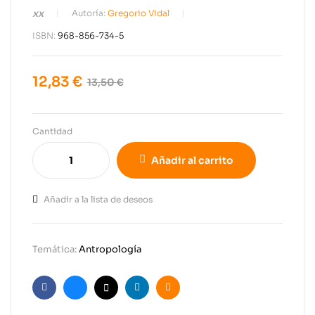
xx
Autoría:
Gregorio Vidal
ISBN:
968-856-734-5
12,83
€
13,50
€
Cantidad
Añadir al carrito
Añadir a la lista de deseos
Temática:
Antropología
Facebook
Bluesky
X
Linkedin
Email