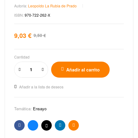
Autoría:
Leopoldo La Rubia de Prado
ISBN:
970-722-262-X
9,03
€
9,50
€
Cantidad
Añadir al carrito
Añadir a la lista de deseos
Temática:
Ensayo
Facebook
Bluesky
X
Linkedin
Email