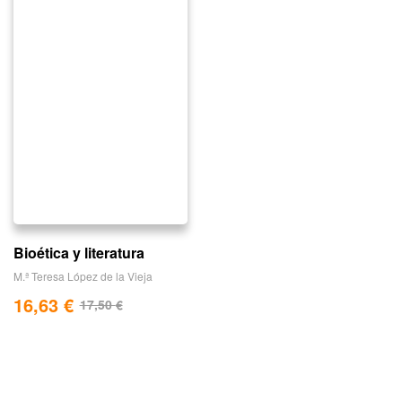
Bioética y literatura
M.ª Teresa López de la Vieja
16,63
€
17,50
€