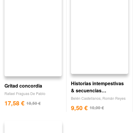
Historias intempestivas
Gritad concordia
& secuencias
Rafael Fraguas De Pablo
recurrentes
Belén Castellanos
,
Román Reyes
17,58
€
18,50
€
9,50
€
10,00
€