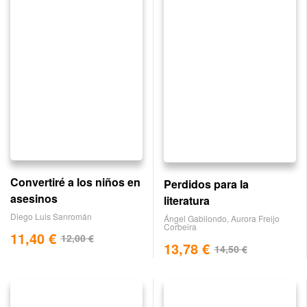
Convertiré a los niños en
Perdidos para la
asesinos
literatura
Diego Luis Sanromán
Ángel Gabilondo
,
Aurora Freijo
Corbeira
11,40
€
12,00
€
13,78
€
14,50
€