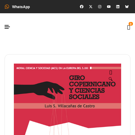
WhatsApp
0
🔍