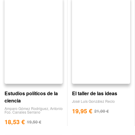
Estudios políticos de la
El taller de las ideas
ciencia
José Luis González Recio
Amparo Gómez Rodríguez
,
Antonio
19,95
€
21,00
€
Fco. Canales Serrano
18,53
€
19,50
€