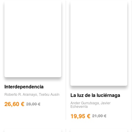
Interdependencia
La luz de la luciérnaga
Roberto R. Aramayo
,
Txetxu Ausín
26,60
€
Ander Gurrutxaga
,
Javier
28,00
€
Echeverría
19,95
€
21,00
€