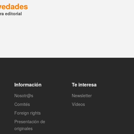
ovedades
a editorial
Información
Te interesa
Nosotr@s
Newsletter
Comités
Vídeos
Foreign rights
Presentación de
originales