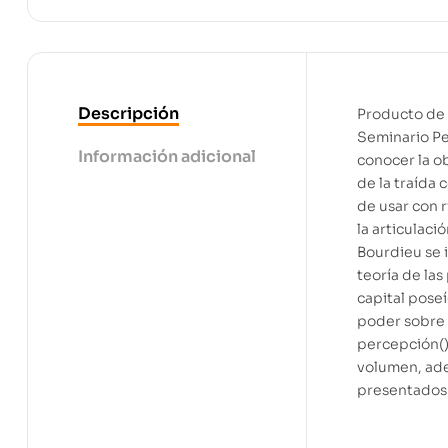
Descripción
Producto de 
Seminario Pe
Información adicional
conocer la ob
de la traída 
de usar con 
la articulaci
Bourdieu se i
teoría de las
capital pose
poder sobre 
percepción()
volumen, ade
presentados