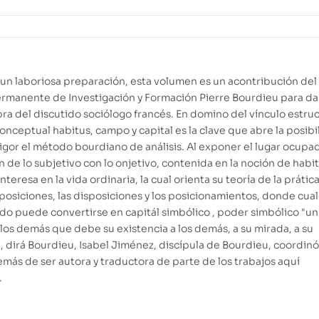
un laboriosa preparación, esta volumen es un acontribución del
rmanente de Investigación y Formación Pierre Bourdieu para da
ra del discutido sociólogo francés. En domino del vínculo estruc
conceptual habitus, campo y capital es la clave que abre la posibi
rigor el método bourdiano de análisis. Al exponer el lugar ocupa
ón de lo subjetivo con lo onjetivo, contenida en la noción de habit
nteresa en la vida ordinaria, la cual orienta su teoría de la prática
 posiciones, las disposiciones y los posicionamientos, donde cua
ído puede convertirse en capitál simbólico , poder simbólico "un
los demás que debe su existencia a los demás, a su mirada, a su
, dirá Bourdieu, Isabel Jiménez, discípula de Bourdieu, coordinó
más de ser autora y traductora de parte de los trabajos aquí
.