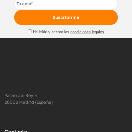
Email
He leído y acepto las
condiciones legales
Paseo del Rey, 4
28008 Madrid (España)
Contacto