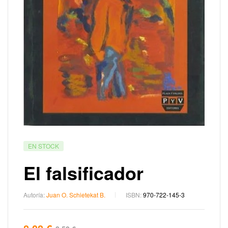
EN STOCK
El falsificador
Autoría:
Juan O. Schietekat B.
ISBN:
970-722-145-3