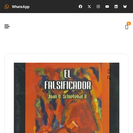
WhatsApp
0
🔍