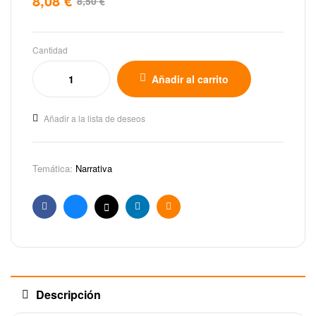
8,08
€
8,50
€
Cantidad
Añadir al carrito
Añadir a la lista de deseos
Temática:
Narrativa
Facebook
Bluesky
X
Linkedin
Email
Descripción