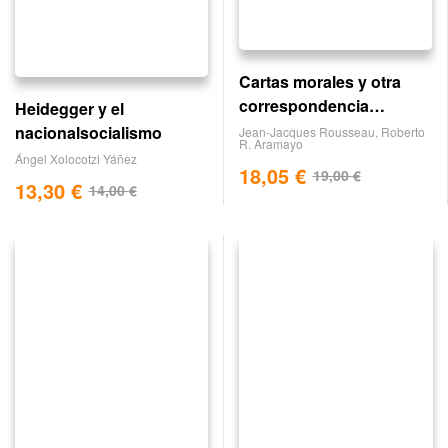
Cartas morales y otra
correspondencia
Heidegger y el
filosófica
nacionalsocialismo
Jean-Jacques Rousseau
,
Roberto
R. Aramayo
Ángel Xolocotzi Yáñez
18,05
€
19,00
€
13,30
€
14,00
€