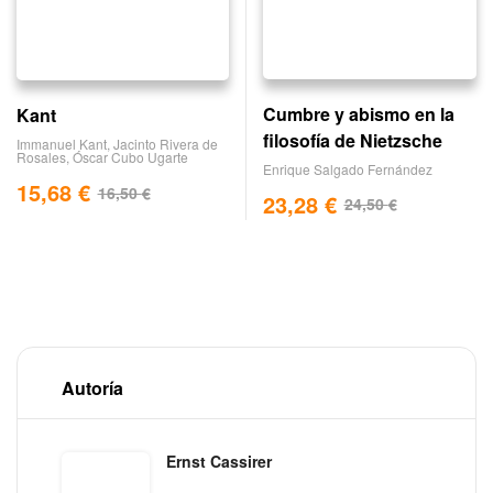
Cumbre y abismo en la
Kant
filosofía de Nietzsche
Immanuel Kant
,
Jacinto Rivera de
Rosales
,
Óscar Cubo Ugarte
Enrique Salgado Fernández
15,68
€
16,50
€
23,28
€
24,50
€
Autoría
Ernst Cassirer