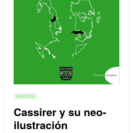
EN STOCK
Cassirer y su neo-
ilustración