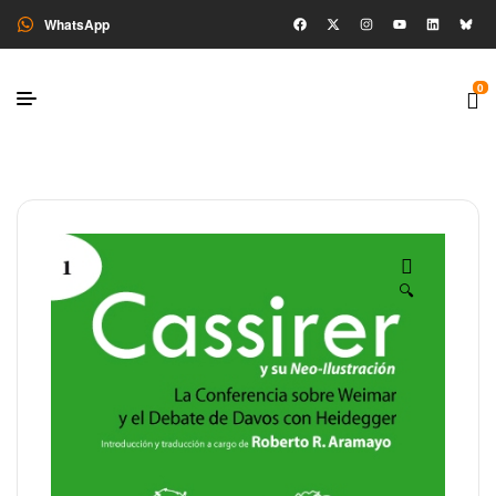
WhatsApp
0
🔍