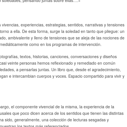
 soledades, pensando juntas sobre ellas….»
vivencias, experiencias, estrategias, sentidos, narrativas y tensiones
rno a ella. De esta forma, surge la soledad en tanto que pliegue: un
ado, ambivalente y lleno de tensiones que se aleja de las nociones de
o mediáticamente como en los programas de intervención.
otografías, textos, historias, canciones, conversaciones y diseños
 casi veinte personas hemos reflexionado y remediado en común
oledades, a pensarlas juntas. Un libro que, desde el agradecimiento,
egan e intercambian cuerpos y voces. Espacio compartido para vivir y
argo, el componente vivencial de la misma, la experiencia de la
usales que poco dicen acerca de los sentidos que tienen las distintas
 ha sido, generalmente, una colección de lecturas sesgadas y
uestran los textos más referenciados.