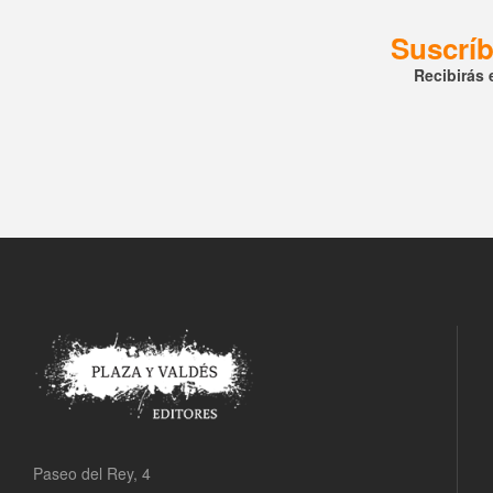
Suscríb
Recibirás 
Paseo del Rey, 4