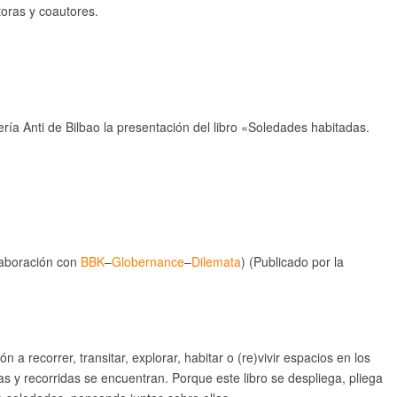
toras y coautores.
rería Anti de Bilbao la presentación del libro «Soledades habitadas.
olaboración con
BBK
–
Globernance
–
Dilemata
) (Publicado por la
 a recorrer, transitar, explorar, habitar o (re)vivir espacios en los
as y recorridas se encuentran. Porque este libro se despliega, pliega