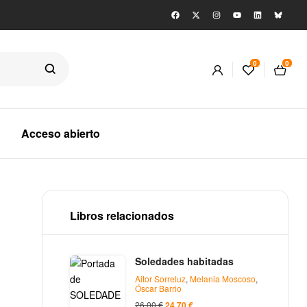
0
0
Acceso abierto
Libros relacionados
Soledades habitadas
Aitor Sorreluz
,
Melania Moscoso
,
Óscar Barrio
26,00
€
24,70
€