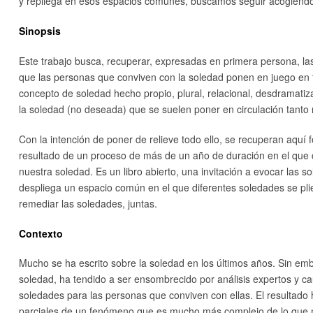
y repliega en esos espacios comunes, buscamos seguir acogiendo
Sinopsis
Este trabajo busca, recuperar, expresadas en primera persona, las 
que las personas que conviven con la soledad ponen en juego en to
concepto de soledad hecho propio, plural, relacional, desdramatiz
la soledad (no deseada) que se suelen poner en circulación tant
Con la intención de poner de relieve todo ello, se recuperan aquí f
resultado de un proceso de más de un año de duración en el que
nuestra soledad. Es un libro abierto, una invitación a evocar las s
despliega un espacio común en el que diferentes soledades se pli
remediar las soledades, juntas.
Contexto
Mucho se ha escrito sobre la soledad en los últimos años. Sin emb
soledad, ha tendido a ser ensombrecido por análisis expertos y ca
soledades para las personas que conviven con ellas. El resultado
parciales de un fenómeno que es mucho más complejo de lo que m