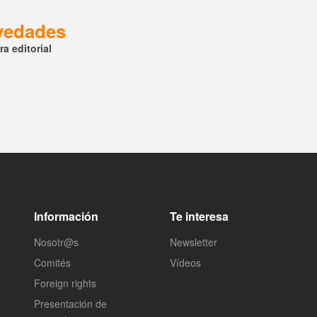
ovedades
a editorial
Información
Te interesa
Nosotr@s
Newsletter
Comités
Vídeos
Foreign rights
Presentación de