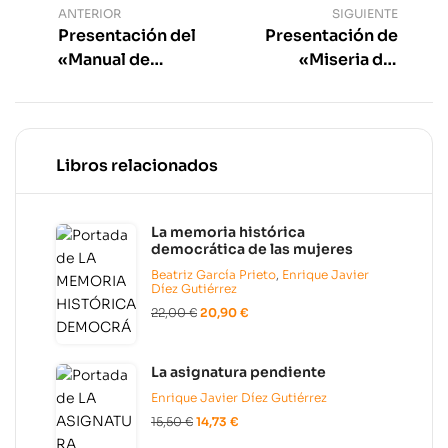
ANTERIOR
SIGUIENTE
Presentación del
Presentación de
«Manual de
«Miseria del
argumentación» en
derecho. Pensar de
Murcia
otro modo la
liberación animal»
Libros relacionados
La memoria histórica
democrática de las mujeres
Beatriz García Prieto
,
Enrique Javier
Díez Gutiérrez
22,00
€
20,90
€
La asignatura pendiente
Enrique Javier Díez Gutiérrez
15,50
€
14,73
€