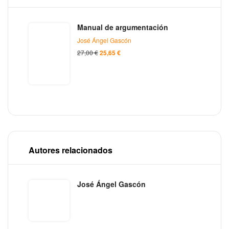
contarlos solo
mujeres»
como historias
de Disney»
Manual de argumentación
José Ángel Gascón
27,00
€
25,65
€
Autores relacionados
José Ángel Gascón