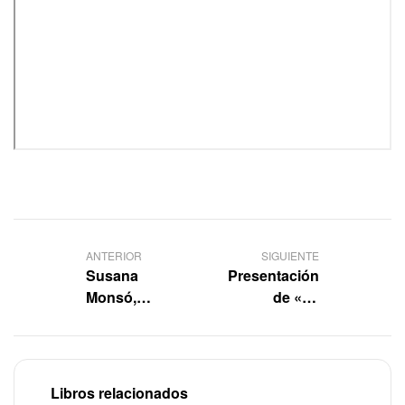
ANTERIOR
SIGUIENTE
Susana
Presentación
Monsó,
de «La
filósofa: «El
memoria
respeto hacia
histórica
los animales
democrática
pasa por no
de las
Libros relacionados