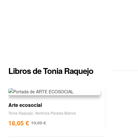
Libros de Tonia Raquejo
Arte ecosocial
Tonia Raquejo
,
Verónica Perales Blanco
18,05
€
19,00
€